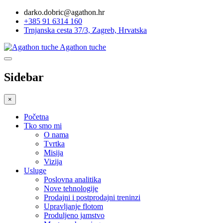
darko.dobric@agathon.hr
+385 91 6314 160
Trnjanska cesta 37/3, Zagreb, Hrvatska
Agathon tuche
Sidebar
×
Početna
Tko smo mi
O nama
Tvrtka
Misija
Vizija
Usluge
Poslovna analitika
Nove tehnologije
Prodajni i postprodajni treninzi
Upravljanje flotom
Produljeno jamstvo