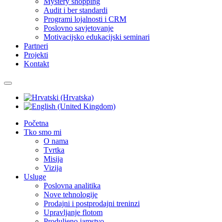
Mystery shopping
Audit i ber standardi
Programi lojalnosti i CRM
Poslovno savjetovanje
Motivacijsko edukacijski seminari
Partneri
Projekti
Kontakt
Početna
Tko smo mi
O nama
Tvrtka
Misija
Vizija
Usluge
Poslovna analitika
Nove tehnologije
Prodajni i postprodajni treninzi
Upravljanje flotom
Produljeno jamstvo