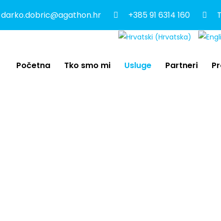
darko.dobric@agathon.hr
+385 91 6314 160
T
Početna
Tko smo mi
Usluge
Partneri
Pr
O SAVJETOVA
slovno savjetovanje