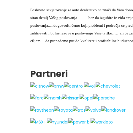
Poslovno savjetovanje za auto dealerstvo ne znači da Vam don
sitan detalj Vašeg poslovanja...
……bez da izgubite iz vida smjer
poslovanja...
...dogovoriti ćemo koji problemi i područja će pred
zahtijevati i bolne rezove u poslovanju Vaše tvrtke…
…ali će za
ciljem:
…da pronađemo put do kvalitete i profitabilne budućnos
Partneri