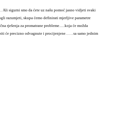
i…
Ali sigurni smo da ćete uz našu pomoć jasno vidjeti svaki
gli razumjeti, skupa ćemo definirati mjerljive parametre
čna rješenja za promatrane probleme...
...koja će možda
 biti će precizno odvagnute i procijenjene…
…sa samo jednim