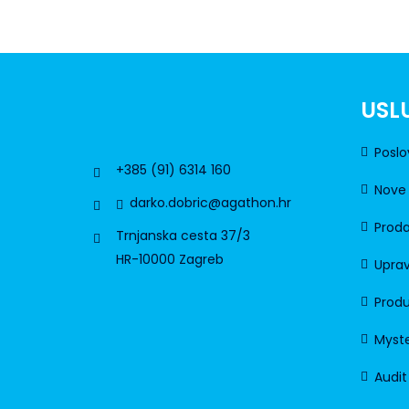
USL
Poslo
+385 (91) 6314 160
Nove 
darko.dobric@agathon.hr
Proda
Trnjanska cesta 37/3
HR-10000 Zagreb
Uprav
Produ
Myste
Audit