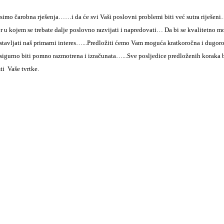
osimo čarobna rješenja…
…i da će svi Vaši poslovni problemi biti već sutra riješen
 u kojem se trebate dalje poslovno razvijati i napredovati…
Da bi se kvalitetno mo
stavljati naš primarni interes…
...Predložiti ćemo Vam moguća kratkoročna i dugoro
sigurno biti pomno razmotrena i izračunata…
...Sve posljedice predloženih koraka
ti Vaše tvrtke.