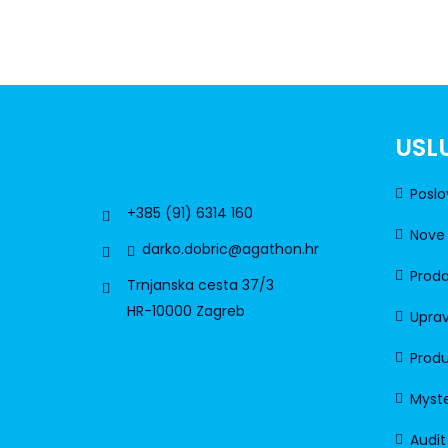
USL
Poslo
+385 (91) 6314 160
Nove 
darko.dobric@agathon.hr
Proda
Trnjanska cesta 37/3
HR-10000 Zagreb
Uprav
Produ
Myste
Audit