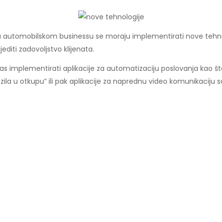
 u automobilskom businessu se moraju implementirati nove tehnologi
editi zadovoljstvo klijenata.
 implementirati aplikacije za automatizaciju poslovanja kao što s
ozila u otkupu” ili pak aplikacije za naprednu video komunikaciju sa