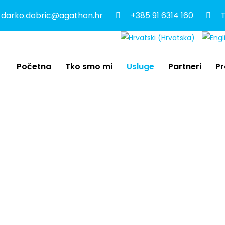
darko.dobric@agathon.hr
+385 91 6314 160
T
Početna
Tko smo mi
Usluge
Partneri
Pr
NOLOGIJE
ve tehnologije