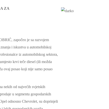
NA
ZA
OBRIĆ, započeo je sa razvojem
znanja i iskustva u automobilskoj
rofesionalce iz automobilskog sektora,
umjesto krvi teče diesel (ili možda
ruža ovaj posao koji nije samo posao
ma nekih od najvećih svjetskih
 prodaje u segmentu gospodarskih
pel odnosno Chevrolet, su doprinjeli
 i lakih gospodarskih vozila.