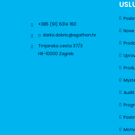
USL
Poslo
+385 (91) 6314 160
Nove 
darko.dobric@agathon.hr
Proda
Trnjanska cesta 37/3
HR-10000 Zagreb
Uprav
Produ
Myste
Audit
Progr
Poslo
Motiv