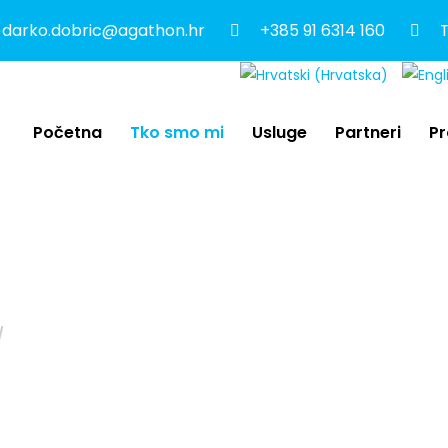
darko.dobric@agathon.hr
+385 91 6314 160
T
Početna
Tko smo mi
Usluge
Partneri
Pr
O nama