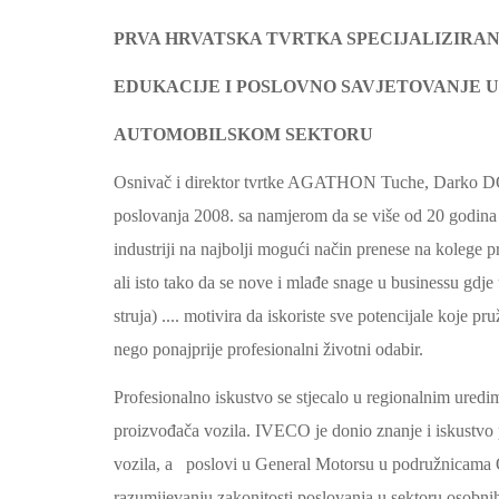
PRVA HRVATSKA TVRTKA SPECIJALIZIRA
EDUKACIJE I POSLOVNO SAVJETOVANJE
U
AUTOMOBILSKOM SEKTORU
Osnivač i direktor tvrtke AGATHON Tuche, Darko D
poslovanja 2008. sa namjerom da se više od 20 godina 
industriji na najbolji mogući način prenese na kolege p
ali isto tako da se nove i mlađe snage u businessu gdje 
struja) .... motivira da iskoriste sve potencijale koje p
nego ponajprije profesionalni životni odabir.
Profesionalno iskustvo se stjecalo u regionalnim uredi
proizvođača vozila. IVECO je donio znanje i iskustvo
vozila, a poslovi u General Motorsu u podružnicama O
razumijevanju zakonitosti poslovanja u sektoru osobnih