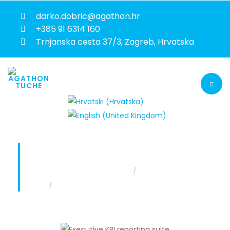
darko.dobric@agathon.hr
+385 91 6314 160
Trnjanska cesta 37/3, Zagreb, Hrvatska
KPI IZVJEŠTAVANJE ZA UPRAVU
Nalazite se ovdje:
Naslovnica
Projekti
KPI izvještavanje za Upravu